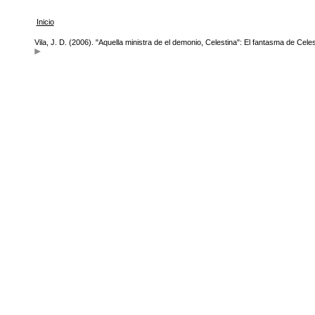
Inicio
Vila, J. D. (2006). "Aquella ministra de el demonio, Celestina": El fantasma de Cele