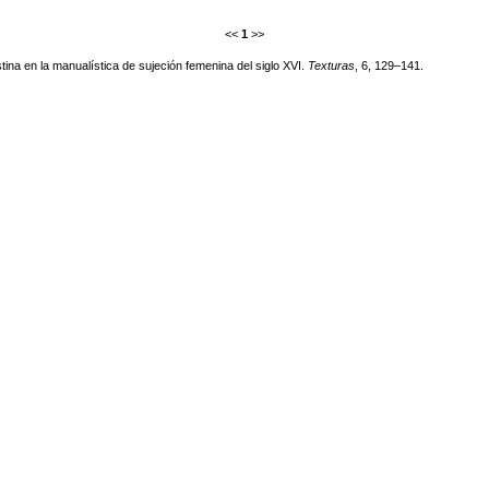
<<
1
>>
stina en la manualística de sujeción femenina del siglo XVI.
Texturas
, 6, 129–141.