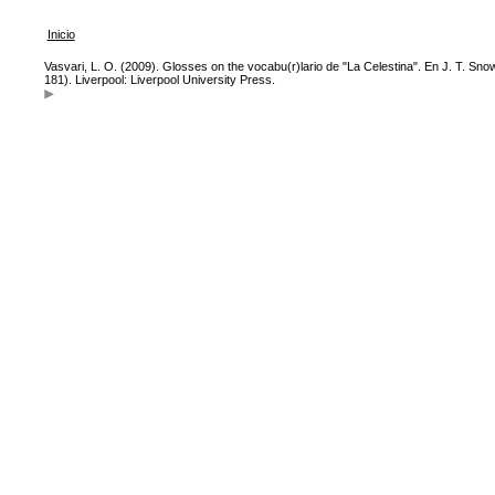
Inicio
Vasvari, L. O. (2009). Glosses on the vocabu(r)lario de "La Celestina". En J. T. Sno
181). Liverpool: Liverpool University Press.