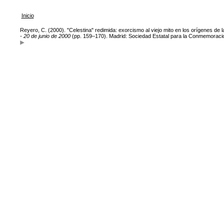
Inicio
Reyero, C. (2000). "Celestina" redimida: exorcismo al viejo mito en los orígenes de 
- 20 de junio de 2000
(pp. 159–170). Madrid: Sociedad Estatal para la Conmemoracion