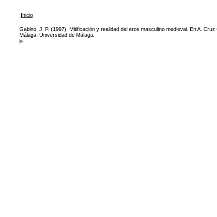
Inicio
Gabino, J. P. (1997). Mitificación y realidad del eros masculino medieval. En A. Cru
Málaga: Universidad de Málaga.