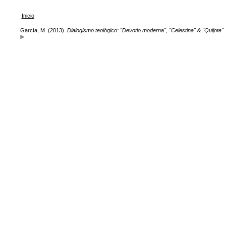
Inicio
García, M. (2013).
Dialogismo teológico: "Devotio moderna", "Celestina" & "Quijote"
.