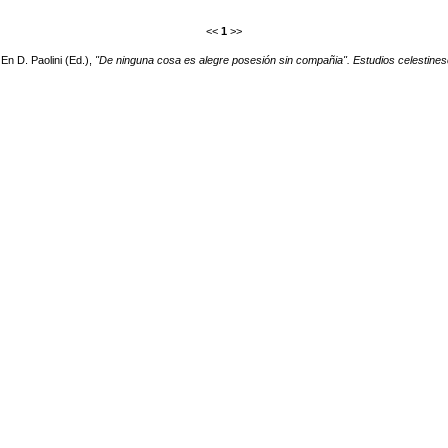
<<
1
>>
En D. Paolini (Ed.),
"De ninguna cosa es alegre posesión sin compañia". Estudios celestin