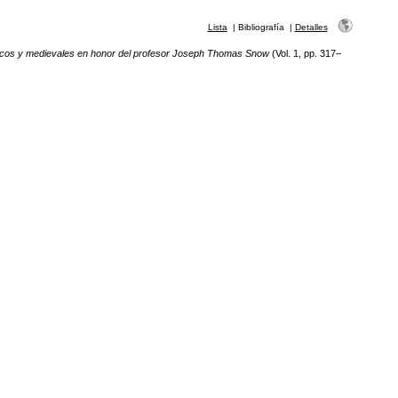
Lista
|
Bibliografía
|
Detalles
escos y medievales en honor del profesor Joseph Thomas Snow
(Vol. 1, pp. 317–