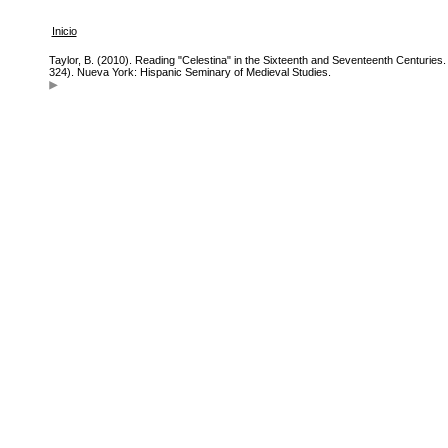
Inicio
Taylor, B. (2010). Reading "Celestina" in the Sixteenth and Seventeenth Centuries. 
324). Nueva York: Hispanic Seminary of Medieval Studies.