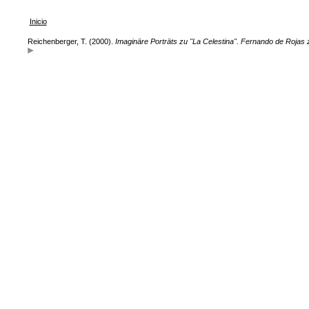
Inicio
Reichenberger, T. (2000).
Imaginäre Porträts zu "La Celestina". Fernando de Rojas 