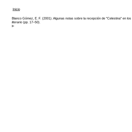
Inicio
Blanco Gómez, E. F. (2001). Algunas notas sobre la recepción de "Celestina" en los 
literario
(pp. 17–50).