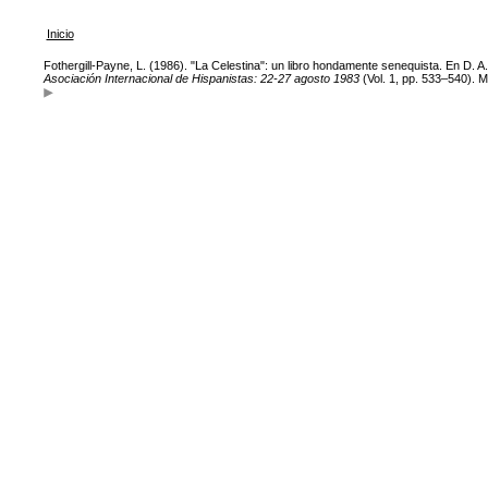
Inicio
Fothergill-Payne, L. (1986). "La Celestina": un libro hondamente senequista. En D. 
Asociación Internacional de Hispanistas: 22-27 agosto 1983
(Vol. 1, pp. 533–540). M