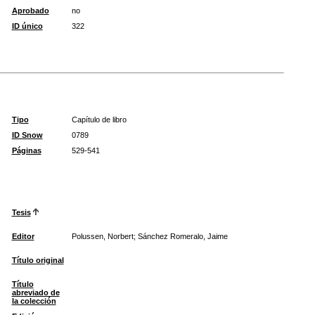
Aprobado
no
ID único
322
Tipo
Capítulo de libro
ID Snow
0789
Páginas
529-541
Tesis
Editor
Polussen, Norbert; Sánchez Romeralo, Jaime
Título original
Título
abreviado de
la colección