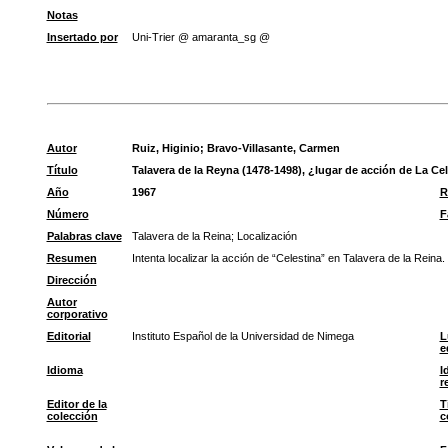
Notas
Insertado por
Uni-Trier @ amaranta_sg @
Autor
Ruiz, Higinio
;
Bravo-Villasante, Carmen
Título
Talavera de la Reyna (1478-1498), ¿lugar de acción de La Ce
Año
1967
R
Número
F
Palabras clave
Talavera de la Reina
;
Localización
Resumen
Intenta localizar la acción de “Celestina” en Talavera de la Reina.
Dirección
Autor
corporativo
Editorial
Instituto Español de la Universidad de Nimega
L
e
Idioma
I
r
Editor de la
T
colección
c