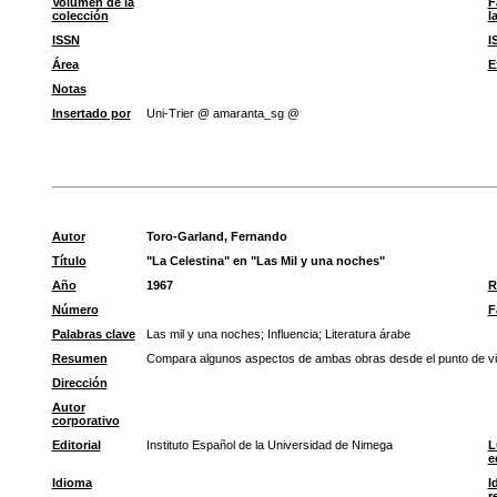
Volumen de la
F
colección
l
ISSN
I
Área
E
Notas
Insertado por
Uni-Trier @ amaranta_sg @
Autor
Toro-Garland, Fernando
Título
"La Celestina" en "Las Mil y una noches"
Año
1967
R
Número
F
Palabras clave
Las mil y una noches
;
Influencia
;
Literatura árabe
Resumen
Compara algunos aspectos de ambas obras desde el punto de vista 
Dirección
Autor
corporativo
Editorial
Instituto Español de la Universidad de Nimega
L
e
Idioma
I
r