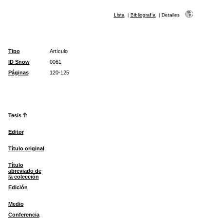
Lista
|
Bibliografía
|
Detalles
Tipo
Artículo
ID Snow
0061
Páginas
120-125
Tesis
Editor
Título original
Título
abreviado de
la colección
Edición
Medio
Conferencia