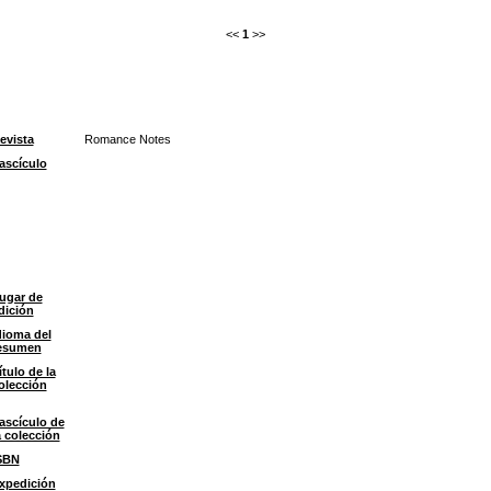
<<
1
>>
evista
Romance Notes
ascículo
ugar de
dición
dioma del
esumen
ítulo de la
olección
ascículo de
a colección
SBN
xpedición