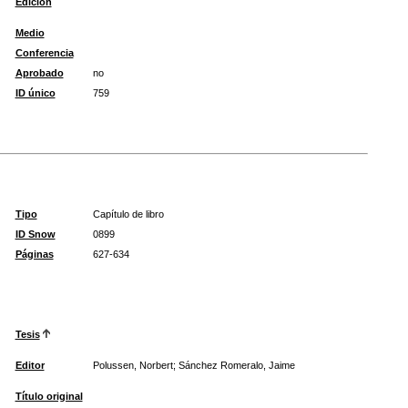
Edición
Medio
Conferencia
Aprobado
no
ID único
759
Tipo
Capítulo de libro
ID Snow
0899
Páginas
627-634
Tesis
Editor
Polussen, Norbert; Sánchez Romeralo, Jaime
Título original