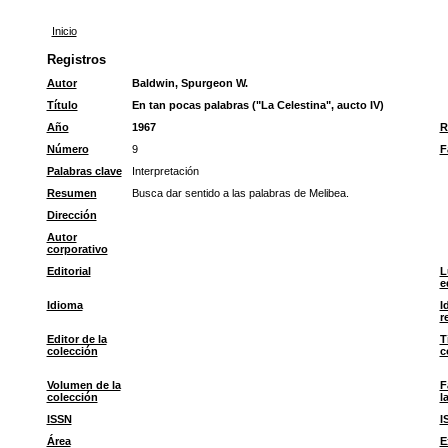
Inicio
Registros
Autor
Baldwin, Spurgeon W.
Título
En tan pocas palabras ("La Celestina", aucto IV)
Año
1967
R
Número
9
F
Palabras clave
Interpretación
Resumen
Busca dar sentido a las palabras de Melibea.
Dirección
Autor
corporativo
Editorial
L
e
Idioma
I
r
Editor de la
T
colección
c
Volumen de la
F
colección
l
ISSN
I
Área
E