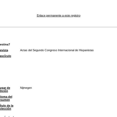
Enlace permanente a este registro
lestina?
evista
Actas del Segundo Congreso Internacional de Hispanistas
ascículo
ugar de
Nijmegen
dición
dioma del
esumen
ítulo de la
olección