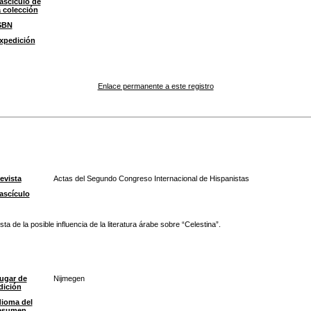
ascículo de
a colección
SBN
xpedición
Enlace permanente a este registro
evista
Actas del Segundo Congreso Internacional de Hispanistas
ascículo
de la posible influencia de la literatura árabe sobre “Celestina”.
ugar de
Nijmegen
dición
dioma del
esumen