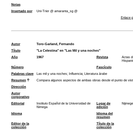
Notas
Insertado por
Uni-Trier @ amaranta_sg @
Enlace p
Autor
Toro-Garland, Fernando
Título
"La Celestina" en "Las Mil y una noches"
Año
1967
Revista
Actas d
Hispani
Número
Fascículo
Palabras clave
Las mil y una noches
;
Influencia
;
Literatura árabe
Resumen
Compara algunos aspectos de ambas obras desde el punto de vista de
Dirección
Autor
corporativo
Editorial
Instituto Español de la Universidad de
Lugar de
Nijmeg
Nimega
edición
Idioma
Idioma del
resumen
Editor de la
Título de la
colección
colección