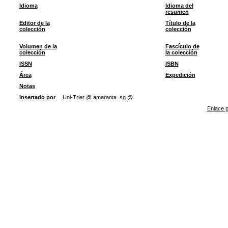
Idioma
Idioma del
resumen
Editor de la
Título de la
colección
colección
Volumen de la
Fascículo de
colección
la colección
ISSN
ISBN
Área
Expedición
Notas
Insertado por
Uni-Trier @ amaranta_sg @
Enlace p