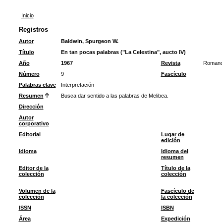
Inicio
Registros
Autor
Baldwin, Spurgeon W.
Título
En tan pocas palabras ("La Celestina", aucto IV)
Año
1967
Revista
Romanc
Número
9
Fascículo
Palabras clave
Interpretación
Resumen
Busca dar sentido a las palabras de Melibea.
Dirección
Autor
corporativo
Editorial
Lugar de
edición
Idioma
Idioma del
resumen
Editor de la
Título de la
colección
colección
Volumen de la
Fascículo de
colección
la colección
ISSN
ISBN
Área
Expedición