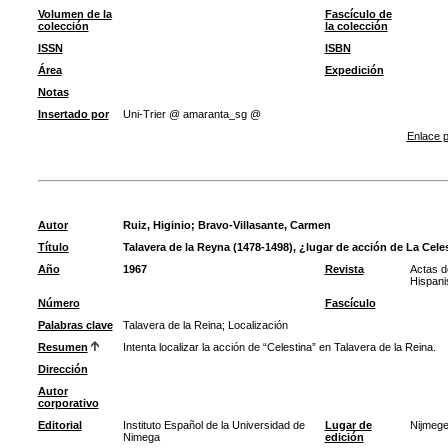
Volumen de la
Fascículo de
colección
la colección
ISSN
ISBN
Área
Expedición
Notas
Insertado por
Uni-Trier @ amaranta_sg @
Enlace p
Autor
Ruiz, Higinio
;
Bravo-Villasante, Carmen
Título
Talavera de la Reyna (1478-1498), ¿lugar de acción de La Cele
Año
1967
Revista
Actas d
Hispani
Número
Fascículo
Palabras clave
Talavera de la Reina
;
Localización
Resumen
Intenta localizar la acción de “Celestina” en Talavera de la Reina.
Dirección
Autor
corporativo
Editorial
Instituto Español de la Universidad de
Lugar de
Nijmeg
Nimega
edición