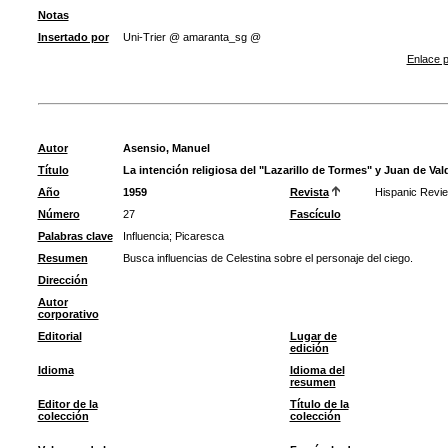
Notas
Insertado por
Uni-Trier @ amaranta_sg @
Enlace p
Autor
Asensio, Manuel
Título
La intención religiosa del "Lazarillo de Tormes" y Juan de Val
Año
1959
Revista
Hispanic Revi
Número
27
Fascículo
Palabras clave
Influencia
;
Picaresca
Resumen
Busca influencias de Celestina sobre el personaje del ciego.
Dirección
Autor
corporativo
Editorial
Lugar de
edición
Idioma
Idioma del
resumen
Editor de la
Título de la
colección
colección