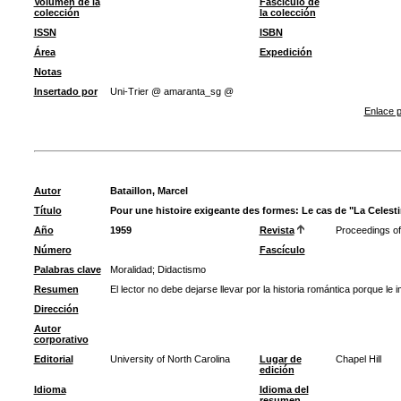
Volumen de la
Fascículo de
colección
la colección
ISSN
ISBN
Área
Expedición
Notas
Insertado por
Uni-Trier @ amaranta_sg @
Enlace p
Autor
Bataillon, Marcel
Título
Pour une histoire exigeante des formes: Le cas de "La Celest
Año
1959
Revista
Proceedings of 
Número
Fascículo
Palabras clave
Moralidad
;
Didactismo
Resumen
El lector no debe dejarse llevar por la historia romántica porque le
Dirección
Autor
corporativo
Editorial
University of North Carolina
Lugar de
Chapel Hill
edición
Idioma
Idioma del
resumen