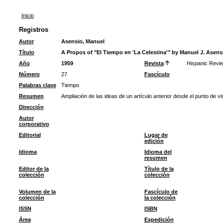
Inicio
Registros
Autor
Asensio, Manuel
Título
A Propos of "El Tiempo en 'La Celestina'" by Manuel J. Asens
Año
1959
Revista
Hispanic Revi
Número
27
Fascículo
Palabras clave
Tiempo
Resumen
Ampliación de las ideas de un artículo anterior desde el punto de vis
Dirección
Autor
corporativo
Editorial
Lugar de
edición
Idioma
Idioma del
resumen
Editor de la
Título de la
colección
colección
Volumen de la
Fascículo de
colección
la colección
ISSN
ISBN
Área
Expedición