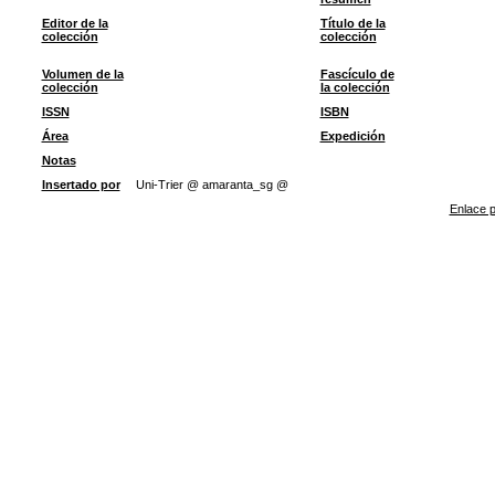
Editor de la
Título de la
colección
colección
Volumen de la
Fascículo de
colección
la colección
ISSN
ISBN
Área
Expedición
Notas
Insertado por
Uni-Trier @ amaranta_sg @
Enlace p