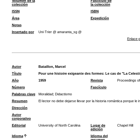
Volumen de la
Fascículo de
colección
la colección
ISSN
ISBN
Área
Expedición
Notas
Insertado por
Uni-Trier @ amaranta_sg @
Enlace p
Autor
Bataillon, Marcel
Título
Pour une histoire exigeante des formes: Le cas de "La Celest
Año
1959
Revista
Proceedings of 
Número
Fascículo
Palabras clave
Moralidad
;
Didactismo
Resumen
El lector no debe dejarse llevar por la historia romántica porque le
Dirección
Autor
corporativo
Editorial
University of North Carolina
Lugar de
Chapel Hill
edición
Idioma
Idioma del
resumen