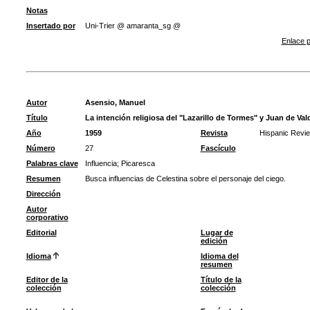
Notas
Insertado por
Uni-Trier @ amaranta_sg @
Enlace p
Autor
Asensio, Manuel
Título
La intención religiosa del "Lazarillo de Tormes" y Juan de Val
Año
1959
Revista
Hispanic Revi
Número
27
Fascículo
Palabras clave
Influencia
;
Picaresca
Resumen
Busca influencias de Celestina sobre el personaje del ciego.
Dirección
Autor
corporativo
Editorial
Lugar de
edición
Idioma
Idioma del
resumen
Editor de la
Título de la
colección
colección