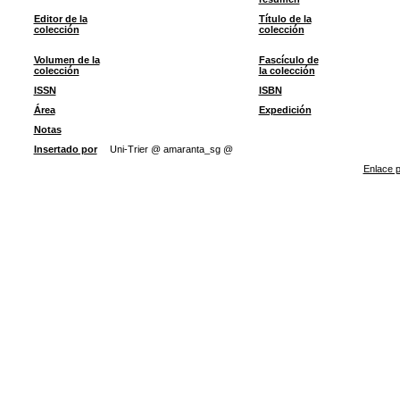
Editor de la
Título de la
colección
colección
Volumen de la
Fascículo de
colección
la colección
ISSN
ISBN
Área
Expedición
Notas
Insertado por
Uni-Trier @ amaranta_sg @
Enlace p