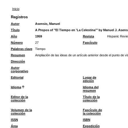
Inicio
Registros
Autor
Asensio, Manuel
Título
A Propos of "El Tiempo en 'La Celestina'" by Manuel J. Asens
Año
1959
Revista
Hispanic Revi
Número
27
Fascículo
Palabras clave
Tiempo
Resumen
Ampliación de las ideas de un artículo anterior desde el punto de vis
Dirección
Autor
corporativo
Editorial
Lugar de
edición
Idioma
Idioma del
resumen
Editor de la
Título de la
colección
colección
Volumen de la
Fascículo de
colección
la colección
ISSN
ISBN
Área
Expedición