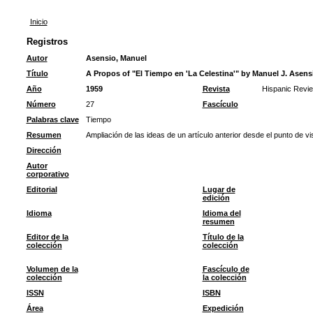
Inicio
Registros
Autor
Asensio, Manuel
Título
A Propos of "El Tiempo en 'La Celestina'" by Manuel J. Asens
Año
1959
Revista
Hispanic Revi
Número
27
Fascículo
Palabras clave
Tiempo
Resumen
Ampliación de las ideas de un artículo anterior desde el punto de vis
Dirección
Autor
corporativo
Editorial
Lugar de
edición
Idioma
Idioma del
resumen
Editor de la
Título de la
colección
colección
Volumen de la
Fascículo de
colección
la colección
ISSN
ISBN
Área
Expedición