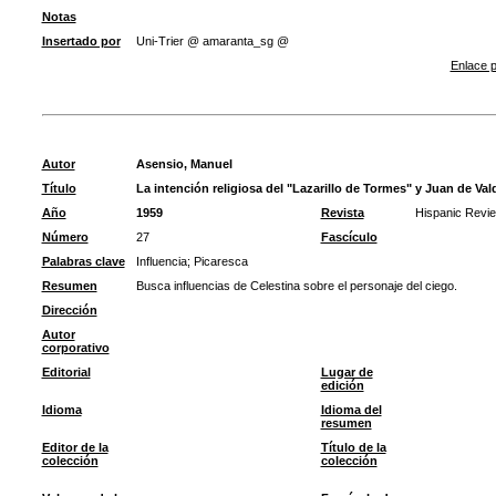
Notas
Insertado por
Uni-Trier @ amaranta_sg @
Enlace p
Autor
Asensio, Manuel
Título
La intención religiosa del "Lazarillo de Tormes" y Juan de Val
Año
1959
Revista
Hispanic Revi
Número
27
Fascículo
Palabras clave
Influencia
;
Picaresca
Resumen
Busca influencias de Celestina sobre el personaje del ciego.
Dirección
Autor
corporativo
Editorial
Lugar de
edición
Idioma
Idioma del
resumen
Editor de la
Título de la
colección
colección