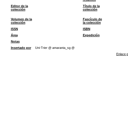
Editor de la
Título de la
colección
colección
Volumen de la
Fascículo de
colección
la colección
ISSN
ISBN
Área
Expedición
Notas
Insertado por
Uni-Trier @ amaranta_sg @
Enlace p