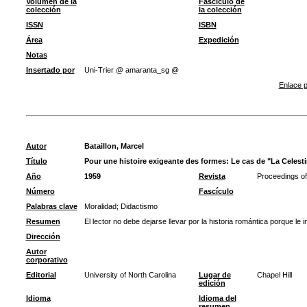
Volumen de la
Fascículo de
colección
la colección
ISSN
ISBN
Área
Expedición
Notas
Insertado por
Uni-Trier @ amaranta_sg @
Enlace p
Autor
Bataillon, Marcel
Título
Pour une histoire exigeante des formes: Le cas de "La Celest
Año
1959
Revista
Proceedings of 
Número
Fascículo
Palabras clave
Moralidad
;
Didactismo
Resumen
El lector no debe dejarse llevar por la historia romántica porque le
Dirección
Autor
corporativo
Editorial
University of North Carolina
Lugar de
Chapel Hill
edición
Idioma
Idioma del
resumen