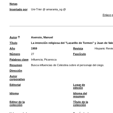
Notas
Insertado por
Uni-Trier @ amaranta_sg @
Enlace p
Autor
Asensio, Manuel
Título
La intención religiosa del "Lazarillo de Tormes" y Juan de Val
Año
1959
Revista
Hispanic Revi
Número
27
Fascículo
Palabras clave
Influencia
;
Picaresca
Resumen
Busca influencias de Celestina sobre el personaje del ciego.
Dirección
Autor
corporativo
Editorial
Lugar de
edición
Idioma
Idioma del
resumen
Editor de la
Título de la
colección
colección