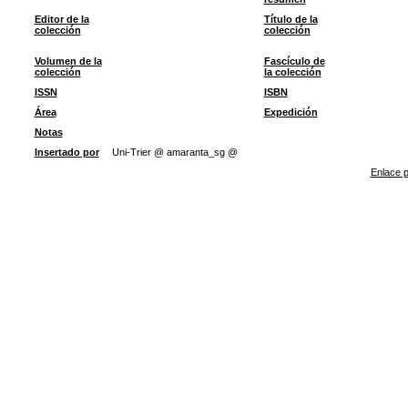
Editor de la
Título de la
colección
colección
Volumen de la
Fascículo de
colección
la colección
ISSN
ISBN
Área
Expedición
Notas
Insertado por
Uni-Trier @ amaranta_sg @
Enlace p