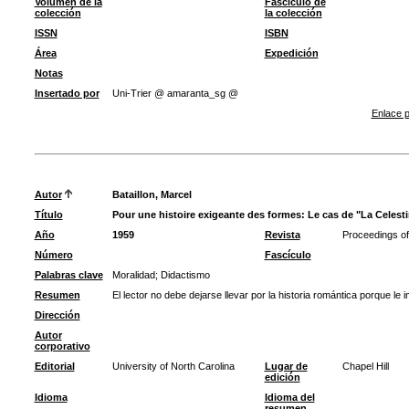
Volumen de la
Fascículo de
colección
la colección
ISSN
ISBN
Área
Expedición
Notas
Insertado por
Uni-Trier @ amaranta_sg @
Enlace p
Autor
Bataillon, Marcel
Título
Pour une histoire exigeante des formes: Le cas de "La Celest
Año
1959
Revista
Proceedings of 
Número
Fascículo
Palabras clave
Moralidad
;
Didactismo
Resumen
El lector no debe dejarse llevar por la historia romántica porque le
Dirección
Autor
corporativo
Editorial
University of North Carolina
Lugar de
Chapel Hill
edición
Idioma
Idioma del
resumen