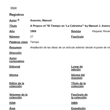
Inicio
Registros
Autor
Asensio, Manuel
Título
A Propos of "El Tiempo en 'La Celestina'" by Manuel J. Asens
Año
1959
Revista
Hispanic Revi
Número
27
Fascículo
Palabras clave
Tiempo
Resumen
Ampliación de las ideas de un artículo anterior desde el punto de vis
Dirección
Autor
corporativo
Editorial
Lugar de
edición
Idioma
Idioma del
resumen
Editor de la
Título de la
colección
colección
Volumen de la
Fascículo de
colección
la colección
ISSN
ISBN
Área
Expedición