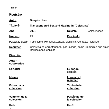
Inicio
Registro
Autor
Dangler, Jean
Título
Transgendered Sex and Healing in "Celestina"
Año
2001
Revista
Celestinesca
Número
25
Fascículo
Palabras clave
Feminismo
;
Homosexualidad
;
Medicina
;
Contexto histórico
Resumen
Celestina es caracterizada, por un lado, como un médico que quie
inclinaciones lésbicas.
Dirección
Autor
corporativo
Editorial
Lugar de
edición
Idioma
Idioma del
resumen
Editor de la
Título de la
colección
colección
Volumen de la
Fascículo de
colección
la colección
ISSN
ISBN