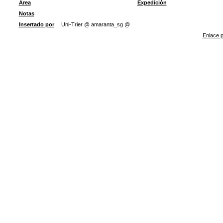
Área
Expedición
Notas
Insertado por
Uni-Trier @ amaranta_sg @
Enlace p