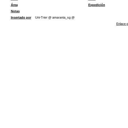
Área
Expedición
Notas
Insertado por
Uni-Trier @ amaranta_sg @
Enlace p