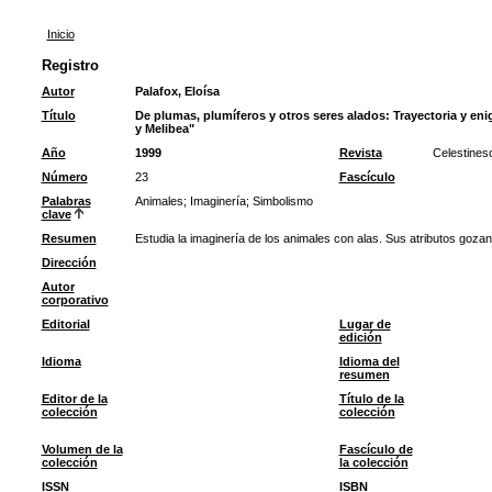
Inicio
Registro
Autor
Palafox, Eloísa
Título
De plumas, plumíferos y otros seres alados: Trayectoria y eni
y Melibea"
Año
1999
Revista
Celestines
Número
23
Fascículo
Palabras
Animales
;
Imaginería
;
Simbolismo
clave
Resumen
Estudia la imaginería de los animales con alas. Sus atributos gozan d
Dirección
Autor
corporativo
Editorial
Lugar de
edición
Idioma
Idioma del
resumen
Editor de la
Título de la
colección
colección
Volumen de la
Fascículo de
colección
la colección
ISSN
ISBN