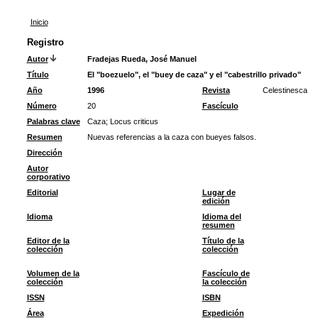
Inicio
Registro
Autor
Fradejas Rueda, José Manuel
Título
El "boezuelo", el "buey de caza" y el "cabestrillo privado"
Año
1996
Revista
Celestinesca
Número
20
Fascículo
Palabras clave
Caza
;
Locus criticus
Resumen
Nuevas referencias a la caza con bueyes falsos.
Dirección
Autor
corporativo
Editorial
Lugar de
edición
Idioma
Idioma del
resumen
Editor de la
Título de la
colección
colección
Volumen de la
Fascículo de
colección
la colección
ISSN
ISBN
Área
Expedición