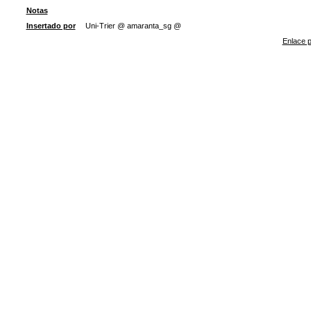
Notas
Insertado por
Uni-Trier @ amaranta_sg @
Enlace p