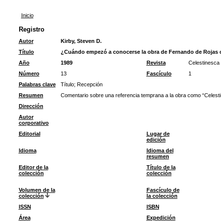
Inicio
Registro
Autor
Kirby, Steven D.
Título
¿Cuándo empezó a conocerse la obra de Fernando de Rojas 
Año
1989
Revista
Celestinesca
Número
13
Fascículo
1
Palabras clave
Título
;
Recepción
Resumen
Comentario sobre una referencia temprana a la obra como “Celesti
Dirección
Autor
corporativo
Editorial
Lugar de
edición
Idioma
Idioma del
resumen
Editor de la
Título de la
colección
colección
Volumen de la
Fascículo de
colección
la colección
ISSN
ISBN
Área
Expedición