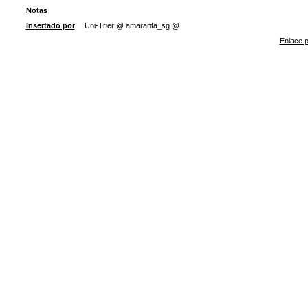
Notas
Insertado por
Uni-Trier @ amaranta_sg @
Enlace p