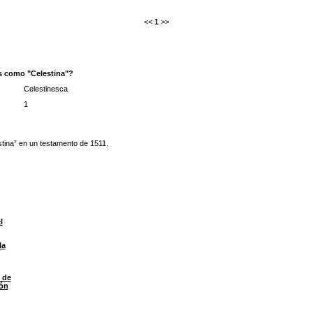
<<
1
>>
s como "Celestina"?
Celestinesca
1
tina” en un testamento de 1511.
l
la
 de
ión