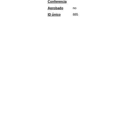
Conferencia
Aprobado
no
ID único
885