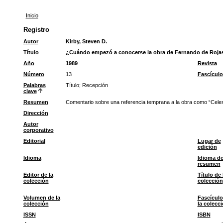
Inicio
Registro
Autor
Kirby, Steven D.
Título
¿Cuándo empezó a conocerse la obra de Fernando de Roja
Año
1989
Revista
Número
13
Fascículo
Palabras
Título
;
Recepción
clave
Resumen
Comentario sobre una referencia temprana a la obra como “Celes
Dirección
Autor
corporativo
Editorial
Lugar de
edición
Idioma
Idioma de
resumen
Editor de la
Título de 
colección
colección
Volumen de la
Fascículo
colección
la colecc
ISSN
ISBN