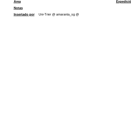
Área
Expedici
Notas
Insertado por
Uni-Trier @ amaranta_sg @