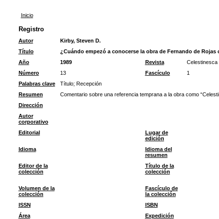
Inicio
Registro
Autor
Kirby, Steven D.
Título
¿Cuándo empezó a conocerse la obra de Fernando de Rojas 
Año
1989
Revista
Celestinesca
Número
13
Fascículo
1
Palabras clave
Título
;
Recepción
Resumen
Comentario sobre una referencia temprana a la obra como “Celesti
Dirección
Autor
corporativo
Editorial
Lugar de
edición
Idioma
Idioma del
resumen
Editor de la
Título de la
colección
colección
Volumen de la
Fascículo de
colección
la colección
ISSN
ISBN
Área
Expedición