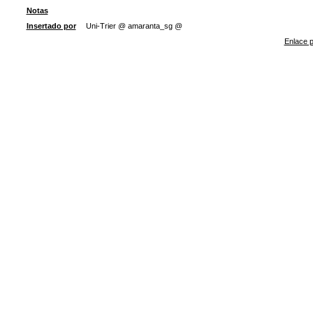
Notas
Insertado por
Uni-Trier @ amaranta_sg @
Enlace p