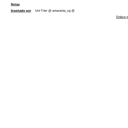
Notas
Insertado por
Uni-Trier @ amaranta_sg @
Enlace p