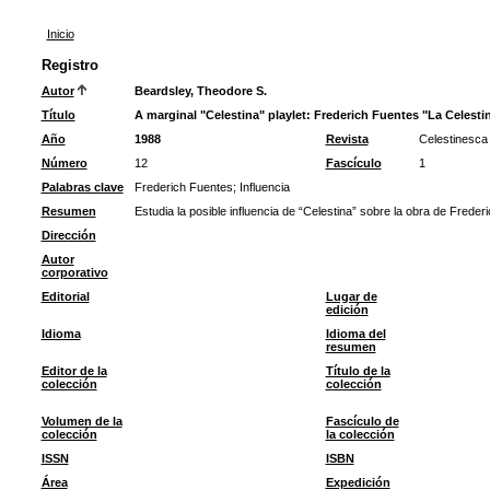
Inicio
Registro
Autor
Beardsley, Theodore S.
Título
A marginal "Celestina" playlet: Frederich Fuentes "La Celesti
Año
1988
Revista
Celestinesca
Número
12
Fascículo
1
Palabras clave
Frederich Fuentes
;
Influencia
Resumen
Estudia la posible influencia de “Celestina” sobre la obra de Freder
Dirección
Autor
corporativo
Editorial
Lugar de
edición
Idioma
Idioma del
resumen
Editor de la
Título de la
colección
colección
Volumen de la
Fascículo de
colección
la colección
ISSN
ISBN
Área
Expedición