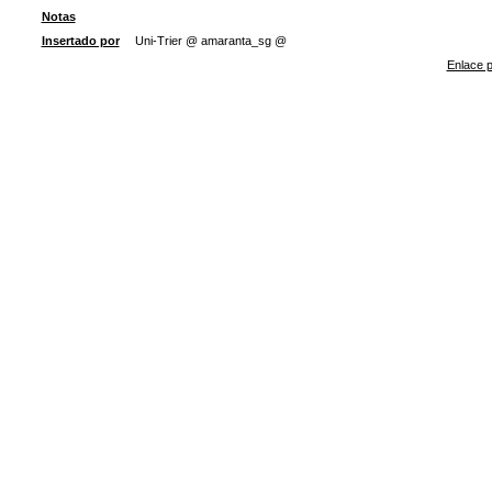
Notas
Insertado por
Uni-Trier @ amaranta_sg @
Enlace p