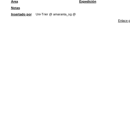
Área
Expedición
Notas
Insertado por
Uni-Trier @ amaranta_sg @
Enlace p