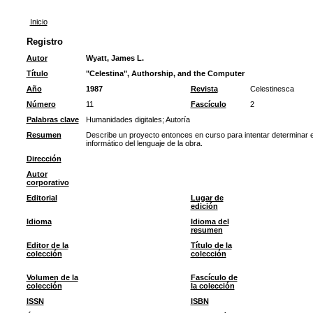
Inicio
Registro
Autor
Wyatt, James L.
Título
"Celestina", Authorship, and the Computer
Año
1987
Revista
Celestinesca
Número
11
Fascículo
2
Palabras clave
Humanidades digitales
;
Autoría
Resumen
Describe un proyecto entonces en curso para intentar determinar e
informático del lenguaje de la obra.
Dirección
Autor
corporativo
Editorial
Lugar de
edición
Idioma
Idioma del
resumen
Editor de la
Título de la
colección
colección
Volumen de la
Fascículo de
colección
la colección
ISSN
ISBN