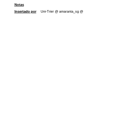
Notas
Insertado por
Uni-Trier @ amaranta_sg @