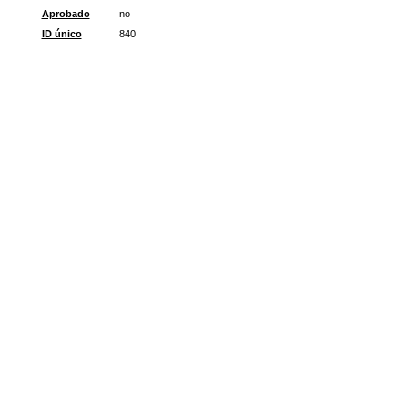
Aprobado
no
ID único
840