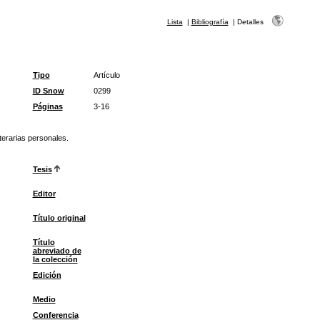
Lista
|
Bibliografía
|
Detalles
Tipo
Artículo
ID Snow
0299
Páginas
3-16
iterarias personales.
Tesis
Editor
Título original
Título
abreviado de
la colección
Edición
Medio
Conferencia