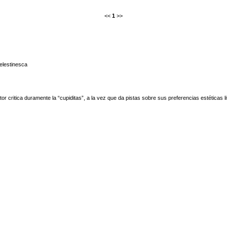
<<
1
>>
elestinesca
tor critica duramente la “cupiditas”, a la vez que da pistas sobre sus preferencias estéticas l