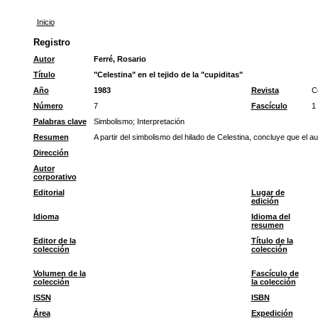
Inicio
Registro
Autor
Ferré, Rosario
Título
"Celestina" en el tejido de la "cupiditas"
Año
1983
Revista
C
Número
7
Fascículo
1
Palabras clave
Simbolismo
;
Interpretación
Resumen
A partir del simbolismo del hilado de Celestina, concluye que el au
Dirección
Autor
corporativo
Editorial
Lugar de
edición
Idioma
Idioma del
resumen
Editor de la
Título de la
colección
colección
Volumen de la
Fascículo de
colección
la colección
ISSN
ISBN
Área
Expedición