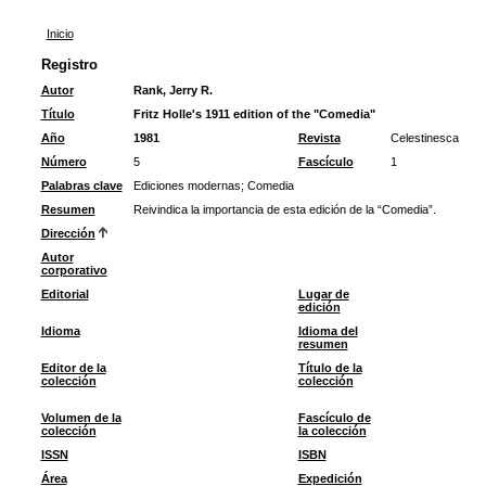
Inicio
Registro
Autor
Rank, Jerry R.
Título
Fritz Holle's 1911 edition of the "Comedia"
Año
1981
Revista
Celestinesca
Número
5
Fascículo
1
Palabras clave
Ediciones modernas
;
Comedia
Resumen
Reivindica la importancia de esta edición de la “Comedia”.
Dirección
Autor
corporativo
Editorial
Lugar de
edición
Idioma
Idioma del
resumen
Editor de la
Título de la
colección
colección
Volumen de la
Fascículo de
colección
la colección
ISSN
ISBN
Área
Expedición