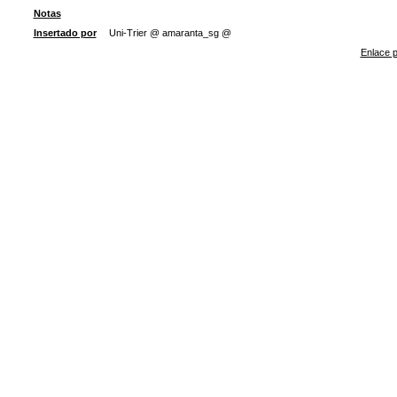
Notas
Insertado por
Uni-Trier @ amaranta_sg @
Enlace p