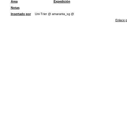
Área
Expedición
Notas
Insertado por
Uni-Trier @ amaranta_sg @
Enlace p