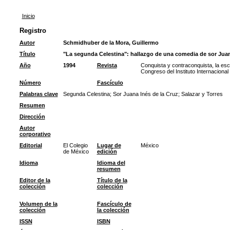
Inicio
Registro
Autor
Schmidhuber de la Mora, Guillermo
Título
"La segunda Celestina": hallazgo de una comedia de sor Juana
Año
1994
Revista
Conquista y contraconquista, la esc
Congreso del Instituto Internacional
Número
Fascículo
Palabras clave
Segunda Celestina
;
Sor Juana Inés de la Cruz
;
Salazar y Torres
Resumen
Dirección
Autor
corporativo
Editorial
El Colegio
Lugar de
México
de México
edición
Idioma
Idioma del
resumen
Editor de la
Título de la
colección
colección
Volumen de la
Fascículo de
colección
la colección
ISSN
ISBN