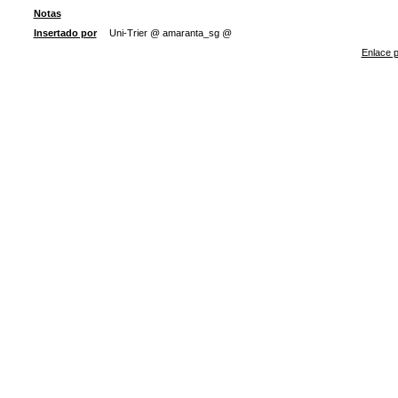
Notas
Insertado por
Uni-Trier @ amaranta_sg @
Enlace p