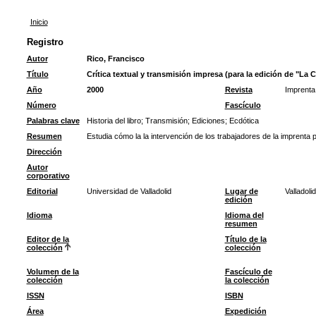
Inicio
Registro
Autor
Rico, Francisco
Título
Crítica textual y transmisión impresa (para la edición de "La C
Año
2000
Revista
Imprenta 
Número
Fascículo
Palabras clave
Historia del libro
;
Transmisión
;
Ediciones
;
Ecdótica
Resumen
Estudia cómo la la intervención de los trabajadores de la imprenta p
Dirección
Autor
corporativo
Editorial
Universidad de Valladolid
Lugar de
Valladolid
edición
Idioma
Idioma del
resumen
Editor de la
Título de la
colección
colección
Volumen de la
Fascículo de
colección
la colección
ISSN
ISBN
Área
Expedición