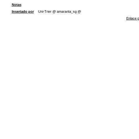
Notas
Insertado por
Uni-Trier @ amaranta_sg @
Enlace p