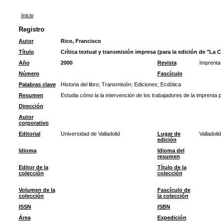
Inicio
Registro
Autor
Rico, Francisco
Título
Crítica textual y transmisión impresa (para la edición de "La C
Año
2000
Revista
Imprenta 
Número
Fascículo
Palabras clave
Historia del libro
;
Transmisión
;
Ediciones
;
Ecdótica
Resumen
Estudia cómo la la intervención de los trabajadores de la imprenta p
Dirección
Autor
corporativo
Editorial
Universidad de Valladolid
Lugar de
Valladolid
edición
Idioma
Idioma del
resumen
Editor de la
Título de la
colección
colección
Volumen de la
Fascículo de
colección
la colección
ISSN
ISBN
Área
Expedición