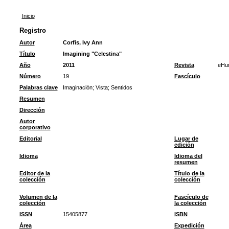
Inicio
Registro
Autor
Corfis, Ivy Ann
Título
Imagining "Celestina"
Año
2011
Revista
eHu
Número
19
Fascículo
Palabras clave
Imaginación
;
Vista
;
Sentidos
Resumen
Dirección
Autor
corporativo
Editorial
Lugar de
edición
Idioma
Idioma del
resumen
Editor de la
Título de la
colección
colección
Volumen de la
Fascículo de
colección
la colección
ISSN
15405877
ISBN
Área
Expedición