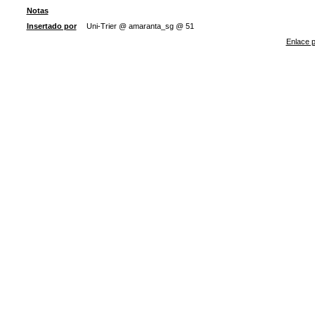
Notas
Insertado por
Uni-Trier @ amaranta_sg @ 51
Enlace p