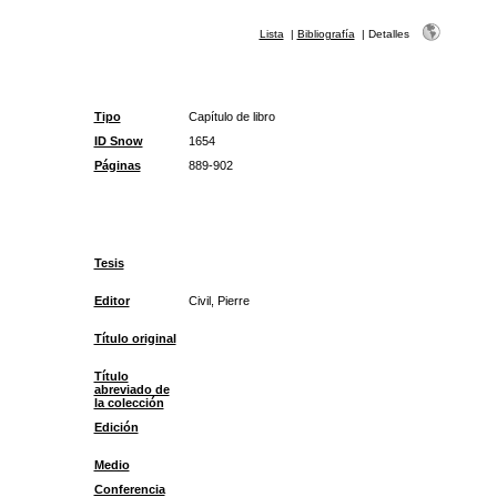
Lista
|
Bibliografía
|
Detalles
Tipo
Capítulo de libro
ID Snow
1654
Páginas
889-902
Tesis
Editor
Civil, Pierre
Título original
Título
abreviado de
la colección
Edición
Medio
Conferencia