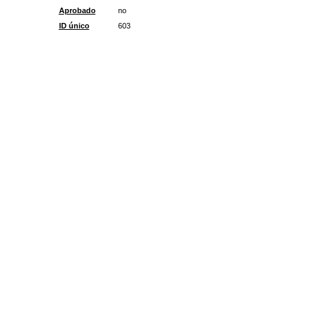
Aprobado
no
ID único
603