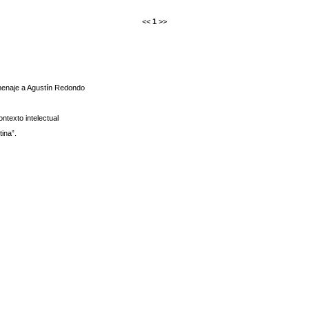
<<
1
>>
menaje a Agustín Redondo
ntexto intelectual
ina”.