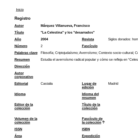
Inicio
Registro
Autor
Márquez Villanueva, Francisco
Título
"La Celestina" y los "desarrados"
Año
2004
Revista
Siglos dorados: ho
Número
2
Fascículo
Palabras clave
Filosofía
;
Criptojudaísmo
;
Averroísmo
;
Contexto socio-cultural
;
Co
Resumen
Estudia el averroísmo radical popular y cómo se refleja en “Celest
Dirección
Autor
corporativo
Editorial
Castalia
Lugar de
Madrid
edición
Idioma
Idioma del
resumen
Editor de la
Título de la
colección
colección
Volumen de la
Fascículo de
colección
la colección
ISSN
ISBN
Área
Expedición