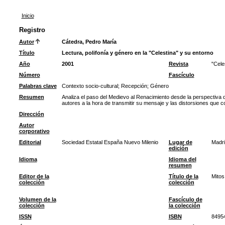
Inicio
Registro
Autor
Cátedra, Pedro María
Título
Lectura, polifonía y género en la "Celestina" y su entorno
Año
2001
Revista
"Cele
Número
Fascículo
Palabras clave
Contexto socio-cultural
;
Recepción
;
Género
Resumen
Analiza el paso del Medievo al Renacimiento desde la perspectiva d
autores a la hora de transmitir su mensaje y las distorsiones que co
Dirección
Autor
corporativo
Editorial
Sociedad Estatal España Nuevo Milenio
Lugar de
Madri
edición
Idioma
Idioma del
resumen
Editor de la
Título de la
Mitos
colección
colección
Volumen de la
Fascículo de
colección
la colección
ISSN
ISBN
8495