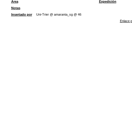
Área
Expedición
Notas
Insertado por
Uni-Trier @ amaranta_sg @ 46
Enlace p