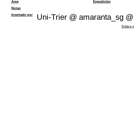
Área
Expedición
Notas
Insertado por
Uni-Trier @ amaranta_sg @
Enlace p