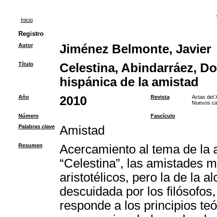
Inicio
Registro
Autor
Jiménez Belmonte, Javier
Título
Celestina, Abindarráez, Don
hispánica de la amistad
Año
2010
Revista
Actas del 
Nuevos cam
Número
Fascículo
Palabras clave
Amistad
Resumen
Acercamiento al tema de la am
“Celestina”, las amistades m
aristotélicos, pero la de la
descuidada por los filósofos
responde a los principios te