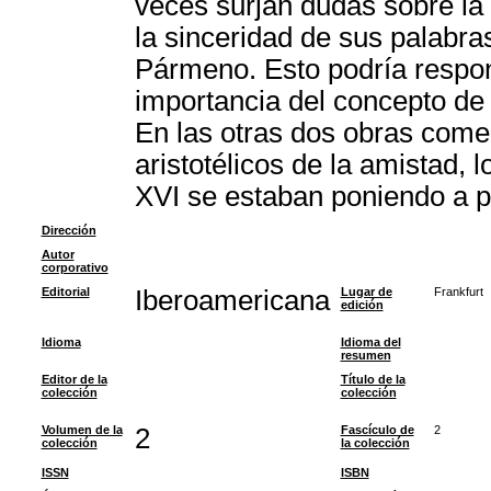
veces surjan dudas sobre la 
la sinceridad de sus palabra
Pármeno. Esto podría respond
importancia del concepto de
En las otras dos obras come
aristotélicos de la amistad, 
XVI se estaban poniendo a p
Dirección
Autor
corporativo
Editorial
Iberoamericana
Lugar de
Frankfurt
edición
Idioma
Idioma del
resumen
Editor de la
Título de la
colección
colección
Volumen de la
2
Fascículo de
2
colección
la colección
ISSN
ISBN