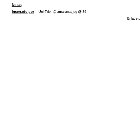
Notas
Insertado por
Uni-Trier @ amaranta_sg @ 39
Enlace p