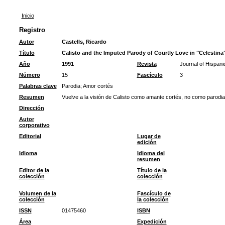
Inicio
Registro
Autor
Castells, Ricardo
Título
Calisto and the Imputed Parody of Courtly Love in "Celestina
Año
1991
Revista
Journal of Hispani
Número
15
Fascículo
3
Palabras clave
Parodia
;
Amor cortés
Resumen
Vuelve a la visión de Calisto como amante cortés, no como parodia
Dirección
Autor
corporativo
Editorial
Lugar de
edición
Idioma
Idioma del
resumen
Editor de la
Título de la
colección
colección
Volumen de la
Fascículo de
colección
la colección
ISSN
01475460
ISBN
Área
Expedición