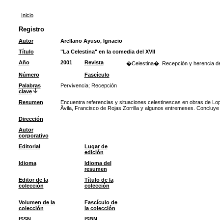
Inicio
Registro
Autor
Arellano Ayuso, Ignacio
Título
"La Celestina" en la comedia del XVII
Año
2001
Revista
�Celestina�. Recepción y herencia de u
Número
Fascículo
Palabras
Pervivencia
;
Recepción
clave
Resumen
Encuentra referencias y situaciones celestinescas en obras de Lop
Ävila, Francisco de Rojas Zorrilla y algunos entremeses. Concluye
Dirección
Autor
corporativo
Editorial
Lugar de
edición
Idioma
Idioma del
resumen
Editor de la
Título de la
colección
colección
Volumen de la
Fascículo de
colección
la colección
ISSN
ISBN