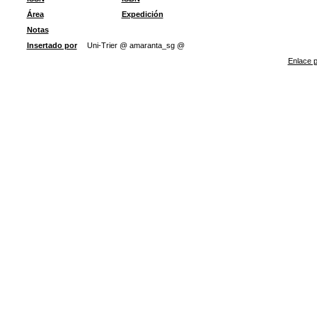
Área
Expedición
Notas
Insertado por
Uni-Trier @ amaranta_sg @
Enlace p