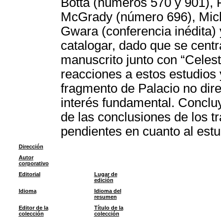
Botta (números 570 y 901), 
McGrady (número 696), Mich
Gwara (conferencia inédita) 
catalogar, dado que se centra
manuscrito junto con “Celest
reacciones a estos estudios 
fragmento de Palacio no dire
interés fundamental. Concluy
de las conclusiones de los t
pendientes en cuanto al estu
Dirección
Autor
corporativo
Editorial
Lugar de
edición
Idioma
Idioma del
resumen
Editor de la
Título de la
colección
colección