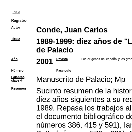
Inicio
Registro
Autor
Conde, Juan Carlos
Título
1989-1999: diez años de "L
de Palacio
Año
2001
Revista
Los orígenes del español y los gra
Número
Fascículo
Palabras
Manuscrito de Palacio
;
Mp
clave
Resumen
Sucinto resumen de la histori
diez años siguientes a su r
1989. Repasa los trabajos al
el documento bibliográfico d
números 386, 415 y 591), Ian