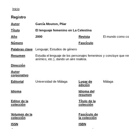
Inicio
Registro
Autor
García Mouton, Pilar
Título
El lenguaje femenino en La Celestina
Año
2000
Revista
El mundo como con
Número
Fascículo
Palabras clave
Lenguaje
;
Estudios de género
Resumen
Estudia el lenguaje de los personajes femeninos y concluye que re
anímico, etc.), dando un aire realista.
Dirección
Autor
corporativo
Editorial
Universidad de Málaga
Lugar de
Málaga
edición
Idioma
Idioma del
resumen
Editor de la
Título de la
colección
colección
Volumen de la
Fascículo de
colección
la colección
ISSN
ISBN