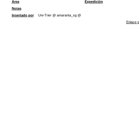
Área
Expedición
Notas
Insertado por
Uni-Trier @ amaranta_sg @
Enlace p