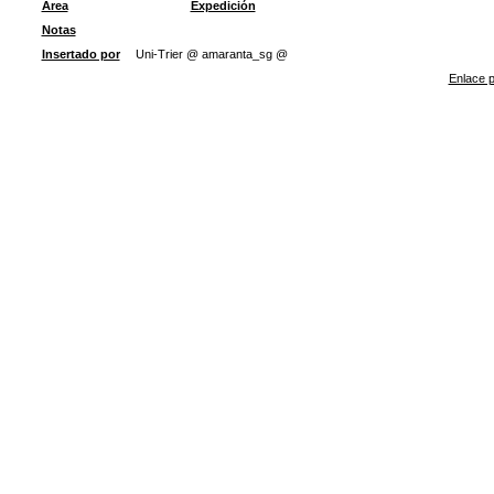
Área
Expedición
Notas
Insertado por
Uni-Trier @ amaranta_sg @
Enlace p