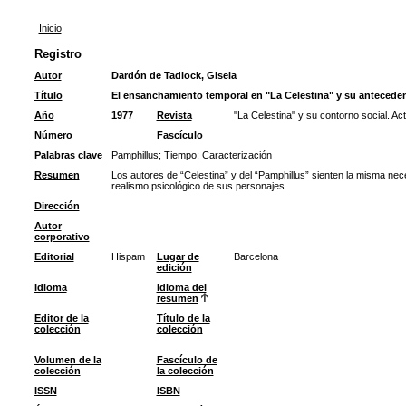
Inicio
Registro
Autor
Dardón de Tadlock, Gisela
Título
El ensanchamiento temporal en "La Celestina" y su antecedent
Año
1977
Revista
"La Celestina" y su contorno social. Ac
Número
Fascículo
Palabras clave
Pamphillus
;
Tiempo
;
Caracterización
Resumen
Los autores de “Celestina” y del “Pamphillus” sienten la misma nec
realismo psicológico de sus personajes.
Dirección
Autor
corporativo
Editorial
Hispam
Lugar de
Barcelona
edición
Idioma
Idioma del
resumen
Editor de la
Título de la
colección
colección
Volumen de la
Fascículo de
colección
la colección
ISSN
ISBN