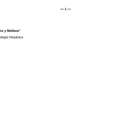
<<
1
>>
to y Melibea"
ología Hispánica