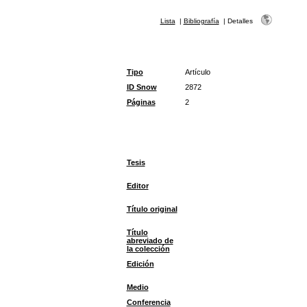
Lista
|
Bibliografía
|
Detalles
Tipo
Artículo
ID Snow
2872
Páginas
2
Tesis
Editor
Título original
Título
abreviado de
la colección
Edición
Medio
Conferencia