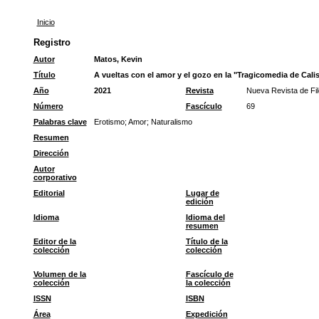
Inicio
Registro
Autor
Matos, Kevin
Título
A vueltas con el amor y el gozo en la "Tragicomedia de Calis
Año
2021
Revista
Nueva Revista de Fil
Número
Fascículo
69
Palabras clave
Erotismo
;
Amor
;
Naturalismo
Resumen
Dirección
Autor
corporativo
Editorial
Lugar de
edición
Idioma
Idioma del
resumen
Editor de la
Título de la
colección
colección
Volumen de la
Fascículo de
colección
la colección
ISSN
ISBN
Área
Expedición