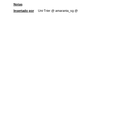
Notas
Insertado por
Uni-Trier @ amaranta_sg @