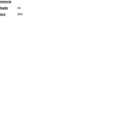
erencia
obado
no
nico
354