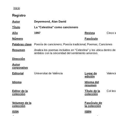
Inicio
Registro
Autor
Deyermond, Alan David
Título
La "Celestina" como cancionero
Año
1997
Revista
Cinco s
Número
Fascículo
Palabras clave
Poesía de cancionero
;
Poesía tradicional
;
Poemas
;
Canciones
Resumen
Analiza los poemas incluidos en “Celestina” y los ubica dentro d
ámbitos con la sinceridad del sentimiento amoroso.
Dirección
Autor
corporativo
Editorial
Universitat de València
Lugar de
Valenci
edición
Idioma
Idioma del
resumen
Editor de la
Título de la
Col·lec
colección
colección
Volumen de la
Fascículo de
colección
la colección
ISSN
ISBN