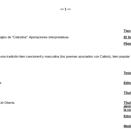
<<
1
>>
Tipo
iglos de "Celestina". Aportaciones interpretativas
ID S
Pági
e una tradición bien cancioneril y masculina (los poemas asociados con Calisto), bien popula
Tesi
a
Edit
Títul
ció Oberta
Títu
abre
la c
Edic
Med