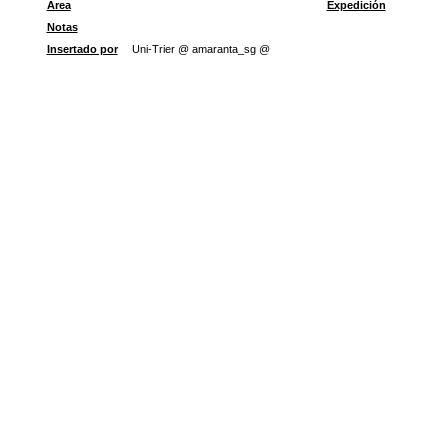
Área
Expedición
Notas
Insertado por
Uni-Trier @ amaranta_sg @