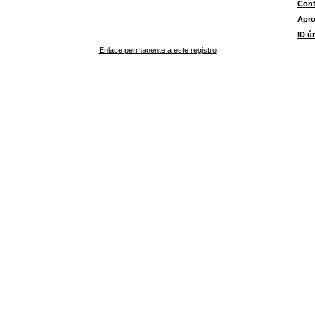
Conf
Apr
ID ú
Enlace permanente a este registro