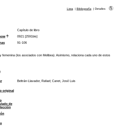
Lista
|
Bibliografía
|
Detalles
Capítulo de libro
now
0921 [2591bis]
nas
91-106
r y femenina (los asociados con Melibea). Asimismo, relaciona cada uno de estos
s
or
Beltrán-Llavador, Rafael; Canet, José Luis
o original
lo
viado de
olección
ión
io