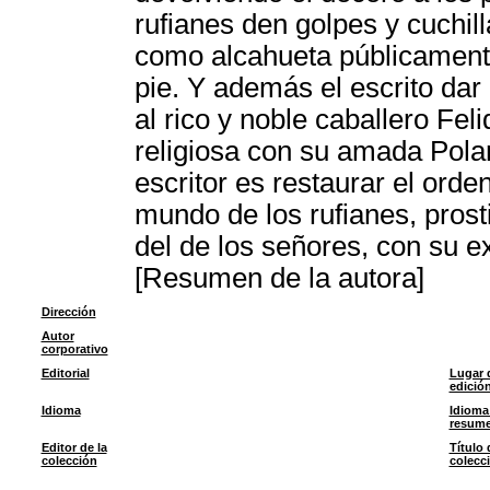
rufianes den golpes y cuchil
como alcahueta públicamente
pie. Y además el escrito da
al rico y noble caballero Fe
religiosa con su amada Poland
escritor es restaurar el orde
mundo de los rufianes, prost
del de los señores, con su ex
[Resumen de la autora]
Dirección
Autor
corporativo
Editorial
Lugar 
edició
Idioma
Idioma
resum
Editor de la
Título 
colección
colecc