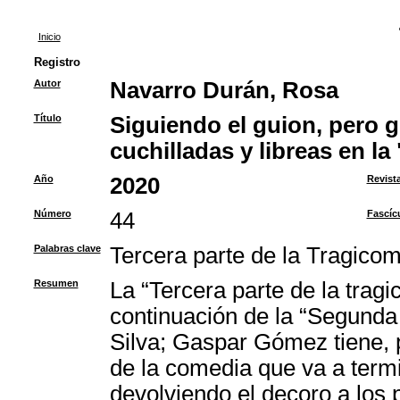
Inicio
Registro
Autor
Navarro Durán, Rosa
Título
Siguiendo el guion, pero 
cuchilladas y libreas en la
Año
2020
Revist
Número
44
Fascíc
Palabras clave
Tercera parte de la Tragico
Resumen
La “Tercera parte de la tra
continuación de la “Segunda
Silva; Gaspar Gómez tiene, po
de la comedia que va a termi
devolviendo el decoro a los 