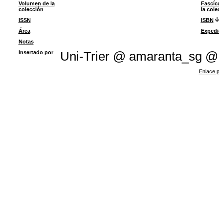
Volumen de la
Fascíc
colección
la cole
ISSN
ISBN
Área
Expedi
Notas
Insertado por
Uni-Trier @ amaranta_sg @
Enlace p