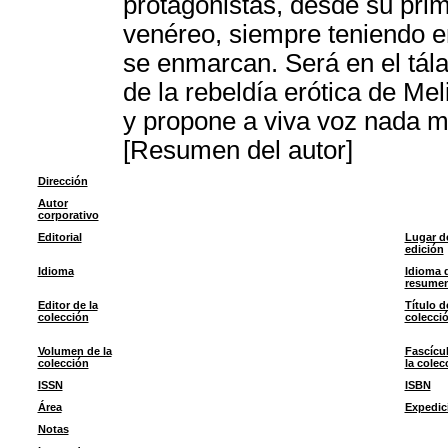
protagonistas, desde su prim
venéreo, siempre teniendo en
se enmarcan. Será en el tála
de la rebeldía erótica de Mel
y propone a viva voz nada 
[Resumen del autor]
Dirección
Autor
corporativo
Editorial
Lugar d
edición
Idioma
Idioma 
resume
Editor de la
Título d
colección
colecci
Volumen de la
Fascícu
colección
la colec
ISSN
ISBN
Área
Expedic
Notas