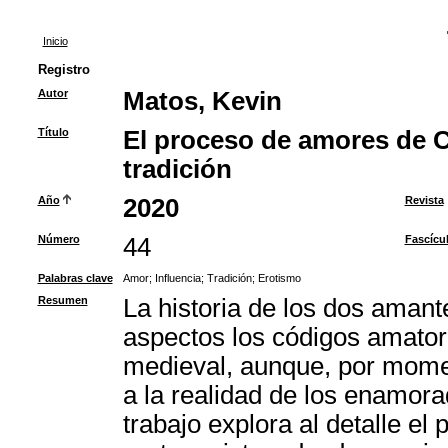
Inicio
Registro
Autor
Matos, Kevin
Título
El proceso de amores de Ca
tradición
Año
2020
Revista
Número
44
Fascícu
Palabras clave
Amor
;
Influencia
;
Tradición
;
Erotismo
Resumen
La historia de los dos aman
aspectos los códigos amatorio
medieval, aunque, por momen
a la realidad de los enamora
trabajo explora al detalle e