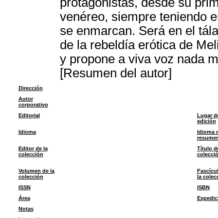
protagonistas, desde su prim
venéreo, siempre teniendo en
se enmarcan. Será en el tála
de la rebeldía erótica de Mel
y propone a viva voz nada 
[Resumen del autor]
Dirección
Autor
corporativo
Editorial
Lugar d
edición
Idioma
Idioma 
resume
Editor de la
Título d
colección
colecci
Volumen de la
Fascícu
colección
la colec
ISSN
ISBN
Área
Expedic
Notas