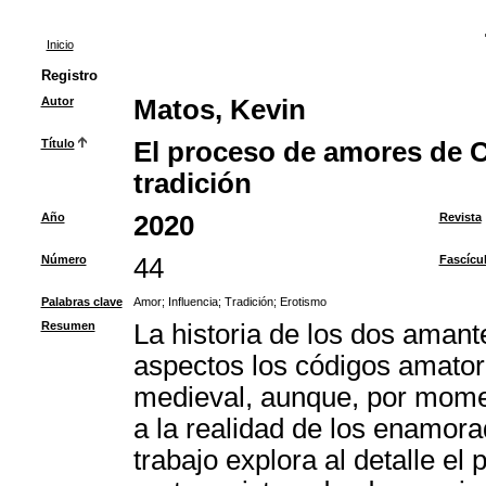
Inicio
Registro
Autor
Matos, Kevin
Título
El proceso de amores de Ca
tradición
Año
2020
Revista
Número
44
Fascícu
Palabras clave
Amor
;
Influencia
;
Tradición
;
Erotismo
Resumen
La historia de los dos aman
aspectos los códigos amatorio
medieval, aunque, por momen
a la realidad de los enamora
trabajo explora al detalle e