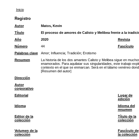
Inicio
Registro
Autor
Matos, Kevin
Título
El proceso de amores de Calisto y Melibea frente a la tradic
Año
2020
Revista
Número
44
Fascículo
Palabras clave
Amor
;
Influencia
;
Tradición
;
Erotismo
Resumen
La historia de los dos amantes Calisto y Melibea sigue en muchos
enamorados. Para aquilatar sus singularidades, este trabajo explo
contexto en el que se enmarcan. Será en el tálamo venéreo donde
[Resumen del autor]
Dirección
Autor
corporativo
Editorial
Lugar de
edición
Idioma
Idioma del
resumen
Editor de la
Título de la
colección
colección
Volumen de la
Fascículo de
colección
la colección