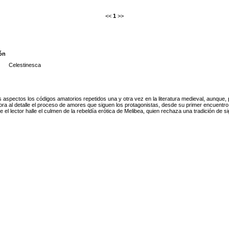
<<
1
>>
ión
Celestinesca
 aspectos los códigos amatorios repetidos una y otra vez en la literatura medieval, aunque, 
ra al detalle el proceso de amores que siguen los protagonistas, desde su primer encuentro h
 el lector halle el culmen de la rebeldía erótica de Melibea, quien rechaza una tradición d