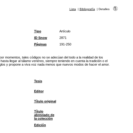
Lista
|
Bibliografía
|
Detalles
Tipo
Artículo
ID Snow
2871
Páginas
191-250
por momentos, tales códigos no se adecúan del todo a la realidad de los
asta llegar al tálamo venéreo, siempre teniendo en cuenta la tradición o el
e siglos y propone a viva voz nada menos que nuevos modos de hacer el amor.
Tesis
Editor
Título original
Título
abreviado de
la colección
Edición