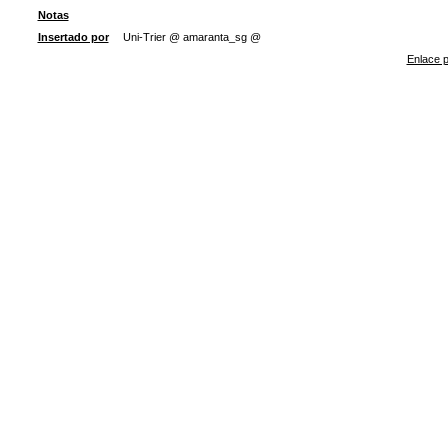
Notas
Insertado por
Uni-Trier @ amaranta_sg @
Enlace p