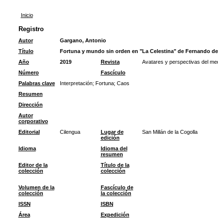
Inicio
Registro
Autor
Gargano, Antonio
Título
Fortuna y mundo sin orden en "La Celestina" de Fernando de
Año
2019
Revista
Avatares y perspectivas del med
Número
Fascículo
Palabras clave
Interpretación
;
Fortuna
;
Caos
Resumen
Dirección
Autor
corporativo
Editorial
Cilengua
Lugar de
San Millán de la Cogolla
edición
Idioma
Idioma del
resumen
Editor de la
Título de la
colección
colección
Volumen de la
Fascículo de
colección
la colección
ISSN
ISBN
Área
Expedición