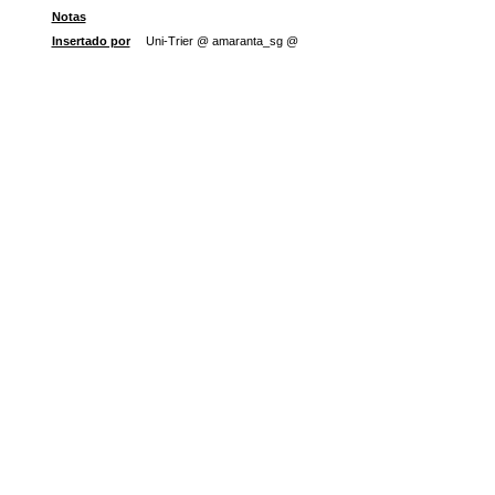
Notas
Insertado por
Uni-Trier @ amaranta_sg @