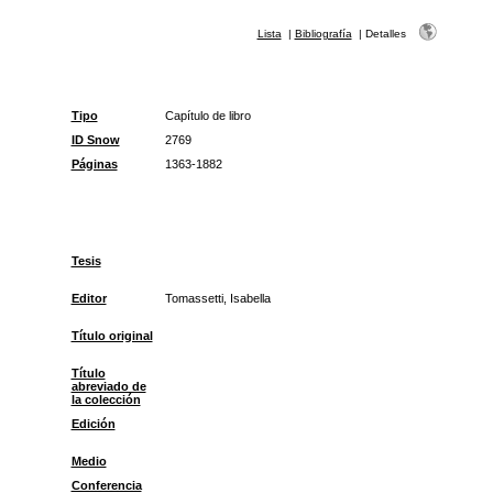
Lista
|
Bibliografía
|
Detalles
Tipo
Capítulo de libro
ID Snow
2769
Páginas
1363-1882
Tesis
Editor
Tomassetti, Isabella
Título original
Título
abreviado de
la colección
Edición
Medio
Conferencia