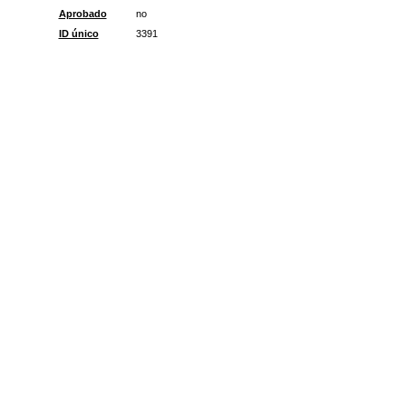
Aprobado
no
ID único
3391