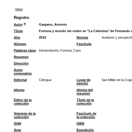
Inicio
Registro
Autor
Gargano, Antonio
Título
Fortuna y mundo sin orden en "La Celestina" de Fernando 
Año
2019
Revista
Avatares y perspecti
Número
Fascículo
Palabras clave
Interpretación
;
Fortuna
;
Caos
Resumen
Dirección
Autor
corporativo
Editorial
Cilengua
Lugar de
San Millán de la Cogo
edición
Idioma
Idioma del
resumen
Editor de la
Título de la
colección
colección
Volumen de la
Fascículo de
colección
la colección
ISSN
ISBN
Área
Expedición