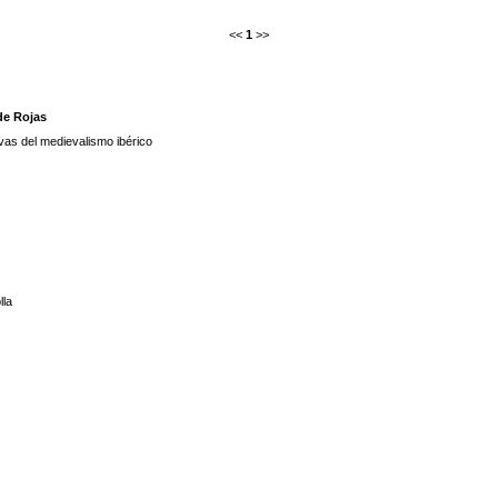
<<
1
>>
de Rojas
vas del medievalismo ibérico
lla