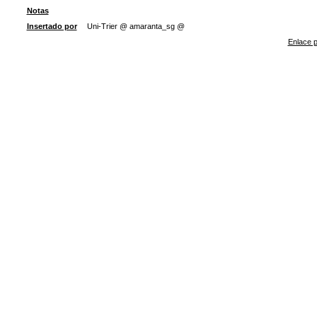
Notas
Insertado por
Uni-Trier @ amaranta_sg @
Enlace p