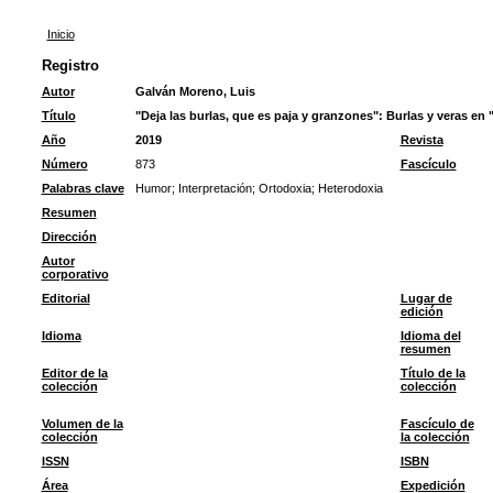
Inicio
Registro
Autor
Galván Moreno, Luis
Título
"Deja las burlas, que es paja y granzones": Burlas y veras en 
Año
2019
Revista
Número
873
Fascículo
Palabras clave
Humor
;
Interpretación
;
Ortodoxia
;
Heterodoxia
Resumen
Dirección
Autor
corporativo
Editorial
Lugar de
edición
Idioma
Idioma del
resumen
Editor de la
Título de la
colección
colección
Volumen de la
Fascículo de
colección
la colección
ISSN
ISBN
Área
Expedición