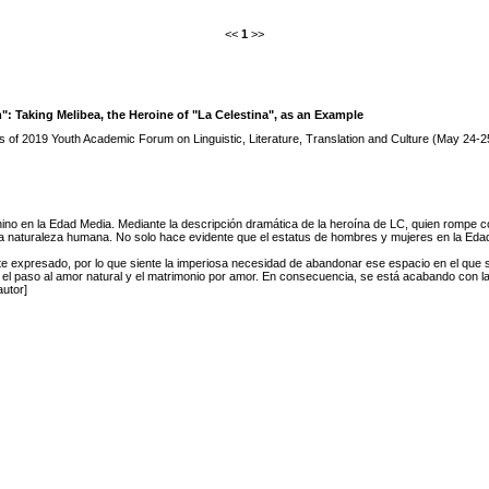
<<
1
>>
Taking Melibea, the Heroine of "La Celestina", as an Example
 of 2019 Youth Academic Forum on Linguistic, Literature, Translation and Culture (May 24-
menino en la Edad Media. Mediante la descripción dramática de la heroína de LC, quien rompe co
 la naturaleza humana. No solo hace evidente que el estatus de hombres y mujeres en la Eda
e expresado, por lo que siente la imperiosa necesidad de abandonar ese espacio en el que se
o el paso al amor natural y el matrimonio por amor. En consecuencia, se está acabando con la
utor]