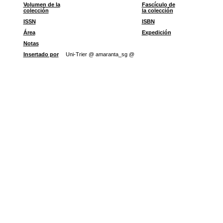
Volumen de la
Fascículo de
colección
la colección
ISSN
ISBN
Área
Expedición
Notas
Insertado por
Uni-Trier @ amaranta_sg @