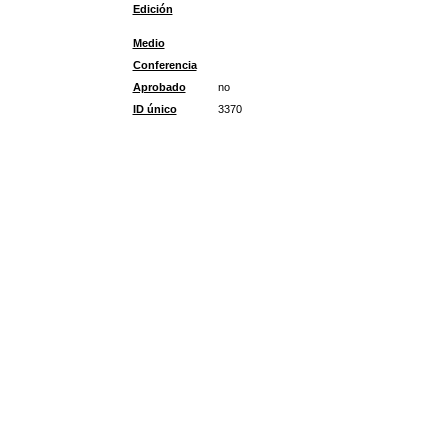
Edición
Medio
Conferencia
Aprobado
no
ID único
3370