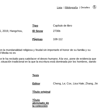
Lista
|
Bibliografía
|
Detalles
Tipo
Capítulo de libro
25, 2019, Hangzhou,
ID Snow
2730b
Páginas
108-112
n la mundanalidad religiosa y feudal sin importarle el honor de su familia y su
d Media no es
 le ha recluido para satisfacer el deseo humano. A la vez, pone de evidencia que
 situación tradicional en la que la escritura está dominada por los hombres, dando
Tesis
Editor
Cheng, Le; Cox, Lisa Hale; Zhang, Jin
Título original
Título
abreviado de
la colección