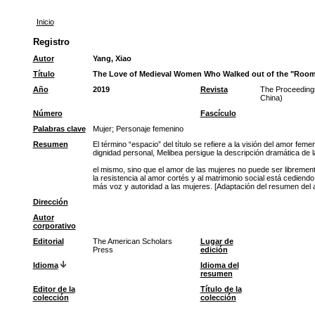
Inicio
Registro
Autor
Yang, Xiao
Título
The Love of Medieval Women Who Walked out of the "Room": 
Año
2019
Revista
The Proceedings
China)
Número
Fascículo
Palabras clave
Mujer
;
Personaje femenino
Resumen
El término “espacio” del título se refiere a la visión del amor fe
dignidad personal, Melibea persigue la descripción dramática de
el mismo, sino que el amor de las mujeres no puede ser librement
la resistencia al amor cortés y al matrimonio social está cediend
más voz y autoridad a las mujeres. [Adaptación del resumen del a
Dirección
Autor
corporativo
Editorial
The American Scholars
Lugar de
Press
edición
Idioma
Idioma del
resumen
Editor de la
Título de la
colección
colección