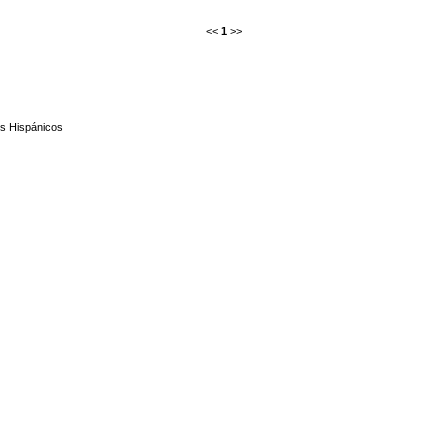
<<
1
>>
os Hispánicos