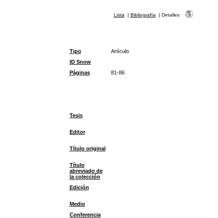
Lista
|
Bibliografía
|
Detalles
Tipo
Artículo
ID Snow
Páginas
81-86
Tesis
Editor
Título original
Título
abreviado de
la colección
Edición
Medio
Conferencia