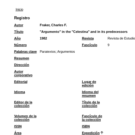
Inicio
Registro
Autor
Fraker, Charles F.
Título
"Argumento" in the "Celestina" and in its predecessors
Año
1982
Revista
Revista de Estudi
Número
Fascículo
9
Palabras clave
Paratextos
;
Argumentos
Resumen
Dirección
Autor
corporativo
Editorial
Lugar de
edición
Idioma
Idioma del
resumen
Editor de la
Título de la
colección
colección
Volumen de la
Fascículo de
colección
la colección
ISSN
ISBN
Área
Expedición