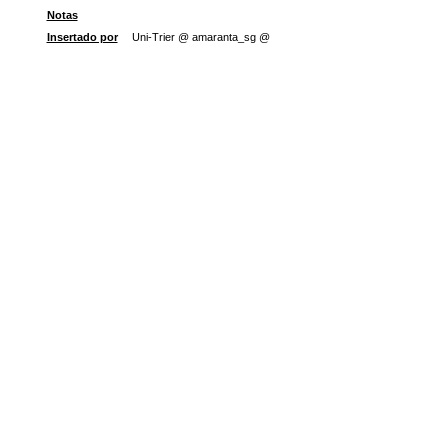
Notas
Insertado por
Uni-Trier @ amaranta_sg @