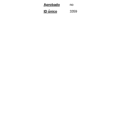
Aprobado
no
ID único
3359