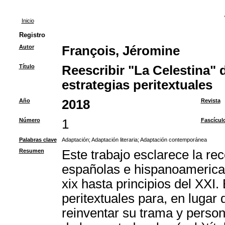
Inicio
Registro
Autor
François, Jéromine
Título
Reescribir "La Celestina" d
estrategias peritextuales
Año
2018
Revista
Número
1
Fascícul
Palabras clave
Adaptación
;
Adaptación literaria
;
Adaptación contemporánea
Resumen
Este trabajo esclarece la rec
españolas e hispanoamerica
xix hasta principios del XXI.
peritextuales para, en lugar
reinventar su trama y person