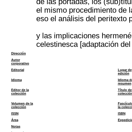
de las portadas, los (sub)tít
el mismo procedimiento de la
eso el análisis del peritext
y las implicaciones hermenéu
celestinesca [adaptación del
Dirección
Autor
corporativo
Editorial
Lugar de
edición
Idioma
Idioma d
resumen
Editor de la
Título de
colección
colecció
Volumen de la
Fascícul
colección
la colecc
ISSN
ISBN
Área
Expedici
Notas